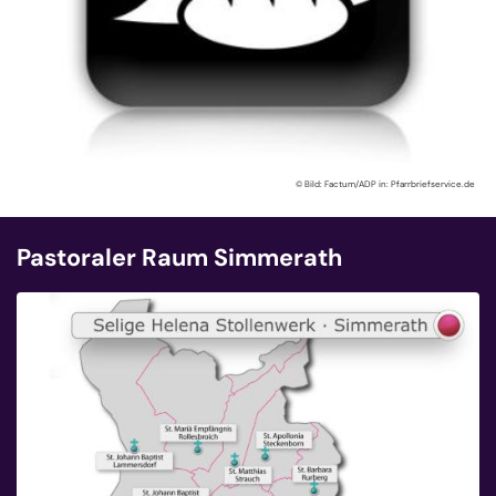
© Bild: Factum/ADP in: Pfarrbriefservice.de
Pastoraler Raum Simmerath