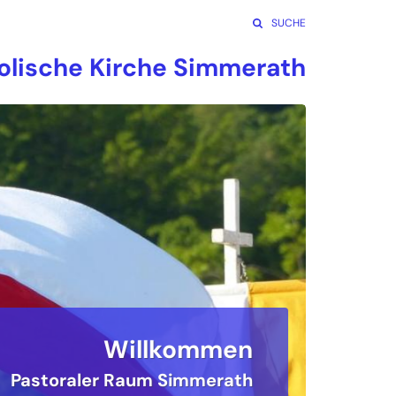
SUCHE
olische Kirche Simmerath
Willkommen
Pastoraler Raum Simmerath