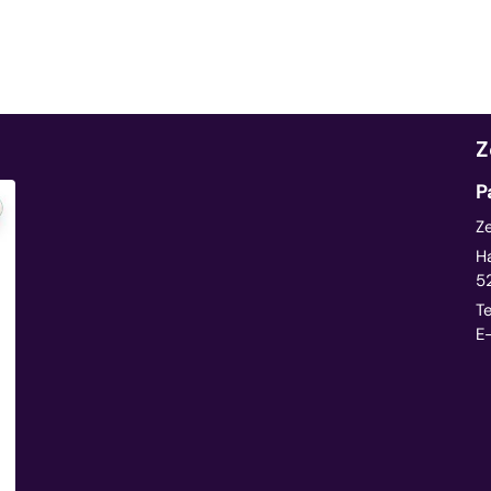
Z
P
Z
H
5
Te
E-