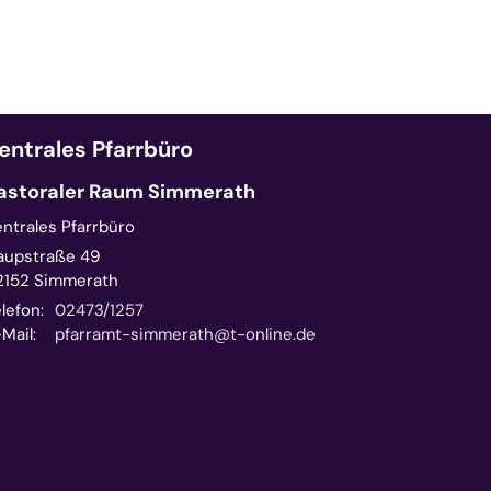
entrales Pfarrbüro
astoraler Raum Simmerath
entrales Pfarrbüro
aupstraße 49
2152
Simmerath
lefon:
02473/1257
Mail:
pfarramt-simmerath@t-online.de