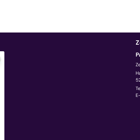
Z
P
Z
H
5
Te
E-