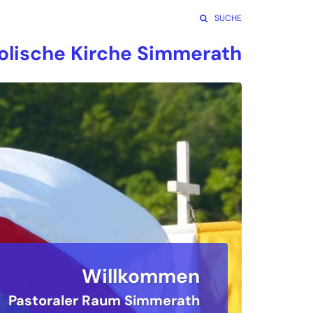
SUCHE
olische Kirche Simmerath
Willkommen
raler Raum Simmerath