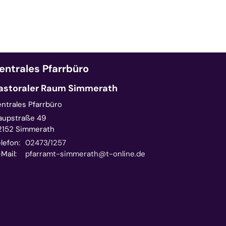
entrales Pfarrbüro
astoraler Raum Simmerath
entrales Pfarrbüro
aupstraße 49
2152
Simmerath
lefon:
02473/1257
Mail:
pfarramt-simmerath@t-online.de