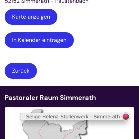
52152
Simmerath - Paustenbach
Karte anzeigen
In Kalender eintragen
Zurück
Pastoraler Raum Simmerath